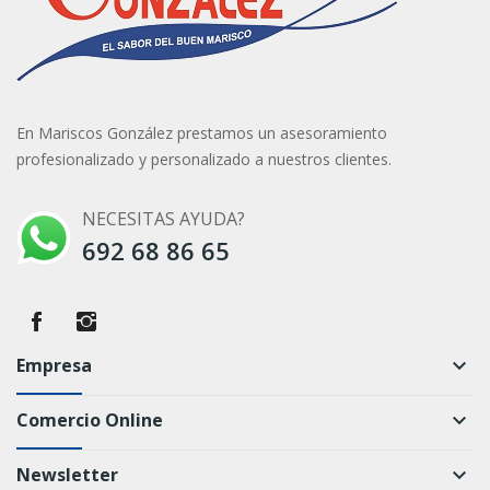
En Mariscos González prestamos un asesoramiento
profesionalizado y personalizado a nuestros clientes.
NECESITAS AYUDA?
692 68 86 65
Empresa
keyboard_arrow_down
Comercio Online
keyboard_arrow_down
Newsletter
keyboard_arrow_down