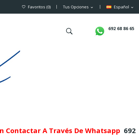
Favoritos
(
0
)
Tus Opciones
Español
expand_more
expand_more
692 68 86 65
en Contactar A Través De Whatsapp
692