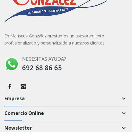
En Mariscos González prestamos un asesoramiento
profesionalizado y personalizado a nuestros clientes.
NECESITAS AYUDA?
692 68 86 65
Empresa
keyboard_arrow_down
Comercio Online
keyboard_arrow_down
Newsletter
keyboard_arrow_down