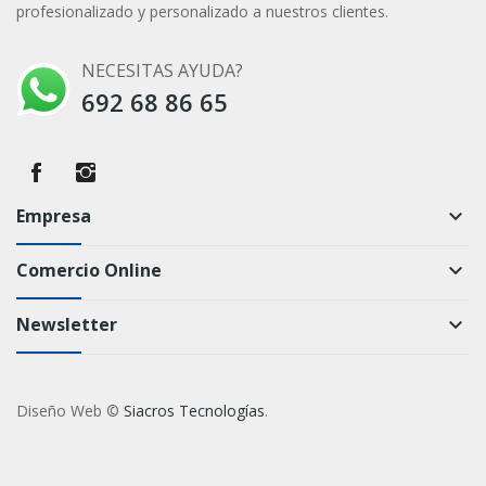
profesionalizado y personalizado a nuestros clientes.
NECESITAS AYUDA?
692 68 86 65
Empresa
keyboard_arrow_down
Comercio Online
keyboard_arrow_down
Newsletter
keyboard_arrow_down
Diseño Web ©
Siacros Tecnologías
.