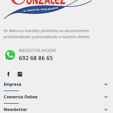
En Mariscos González prestamos un asesoramiento
profesionalizado y personalizado a nuestros clientes.
NECESITAS AYUDA?
692 68 86 65
Empresa
keyboard_arrow_down
Comercio Online
keyboard_arrow_down
Newsletter
keyboard_arrow_down