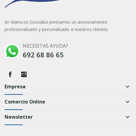
En Mariscos González prestamos un asesoramiento
profesionalizado y personalizado a nuestros clientes.
NECESITAS AYUDA?
692 68 86 65
Empresa
keyboard_arrow_down
Comercio Online
keyboard_arrow_down
Newsletter
keyboard_arrow_down