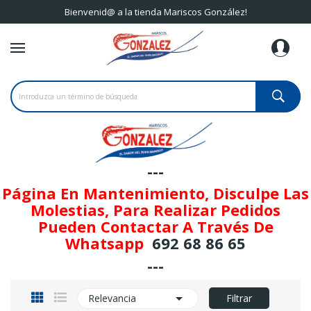
Bienvenid@ a la tienda Mariscos González!
---
Página En Mantenimiento, Disculpe Las
Molestias, Para Realizar Pedidos
Pueden Contactar A Través De
Whatsapp
692 68 86 65
---

Relevancia
Filtrar