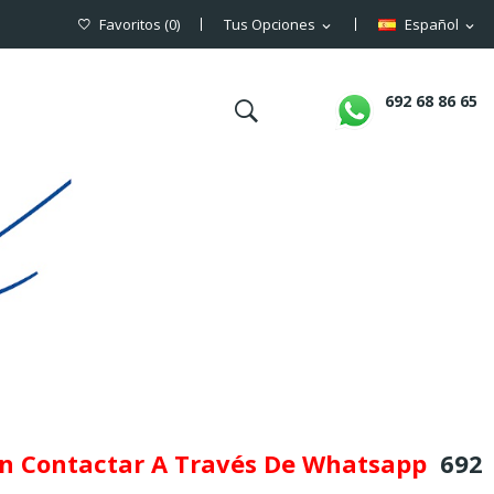
Favoritos
(
0
)
Tus Opciones
Español
expand_more
expand_more
692 68 86 65
en Contactar A Través De Whatsapp
692