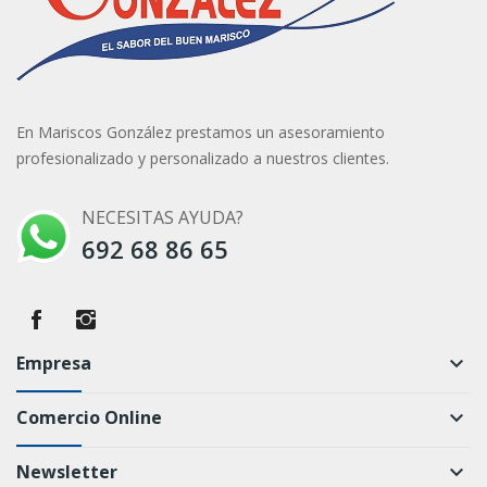
En Mariscos González prestamos un asesoramiento
profesionalizado y personalizado a nuestros clientes.
NECESITAS AYUDA?
692 68 86 65
Empresa
keyboard_arrow_down
Comercio Online
keyboard_arrow_down
Newsletter
keyboard_arrow_down