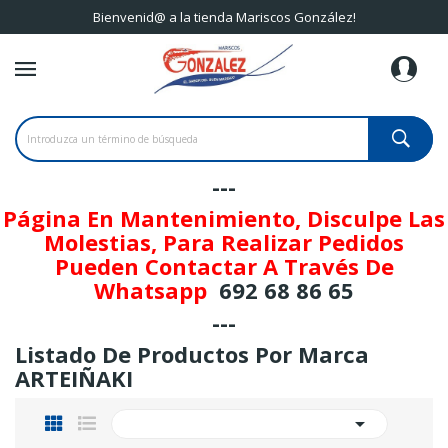
Bienvenid@ a la tienda Mariscos González!
---
Página En Mantenimiento, Disculpe Las
Molestias, Para Realizar Pedidos
Pueden Contactar A Través De
Whatsapp
692 68 86 65
---
Listado De Productos Por Marca
ARTEIÑAKI
