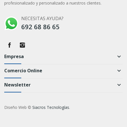
profesionalizado y personalizado a nuestros clientes.
NECESITAS AYUDA?
692 68 86 65
Empresa
keyboard_arrow_down
Comercio Online
keyboard_arrow_down
Newsletter
keyboard_arrow_down
Diseño Web ©
Siacros Tecnologías
.